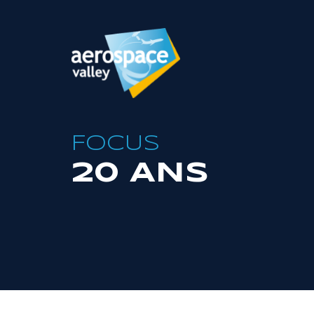
Aller
au
contenu
principal
FOCUS
20 ANS