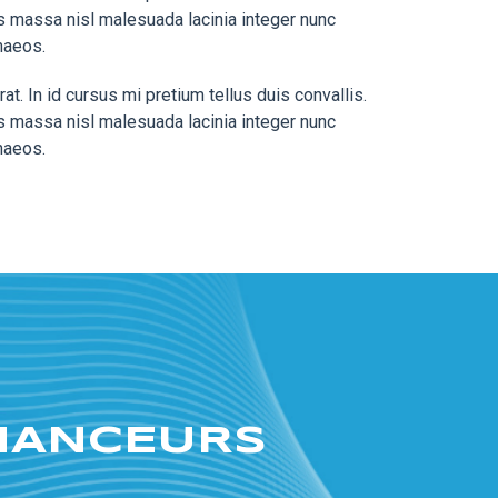
s massa nisl malesuada lacinia integer nunc
naeos.
. In id cursus mi pretium tellus duis convallis.
s massa nisl malesuada lacinia integer nunc
naeos.
INANCEURS