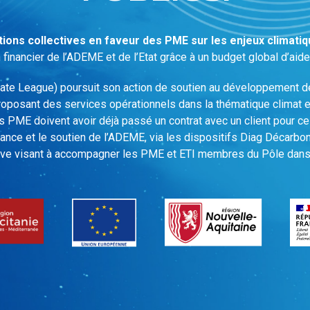
ions collectives en faveur des PME sur les enjeux climatiq
financier de l’ADEME et de l’Etat grâce à un budget global d’aid
ate League)
poursuit son action de soutien au développement de
roposant des services opérationnels dans la thématique climat et
s PME doivent avoir déjà passé un contrat avec un client pour c
rance et le soutien de l’ADEME, via les dispositifs Diag Décarbo
tive visant à accompagner les PME et ETI membres du Pôle dans 