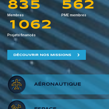
8
3
5
5
6
2
0
9
5
1
Membres
PME membres
9
4
6
6
7
3
1
0
6
2
5
7
7
8
4
Projets financés
2
1
7
3
6
8
8
9
5
3
2
8
4
DÉCOUVRIR NOS MISSIONS
7
9
9
6
4
3
9
5
8
7
5
4
6
AÉRONAUTIQUE
9
8
6
5
7
9