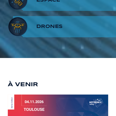
7
6
8
ESPACE
8
7
9
DRONES
9
8
9
À VENIR