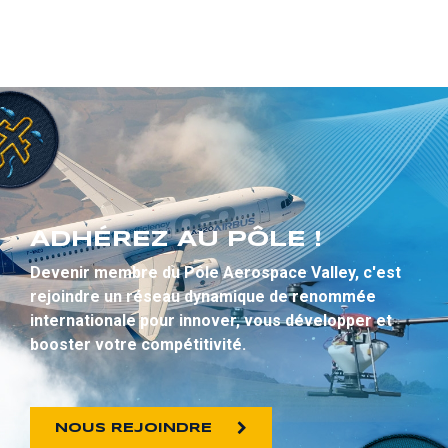
ADHÉREZ AU PÔLE !
Devenir membre du Pôle Aerospace Valley, c'est
rejoindre un réseau dynamique de renommée
internationale pour innover, vous développer et
booster votre compétitivité.
NOUS REJOINDRE