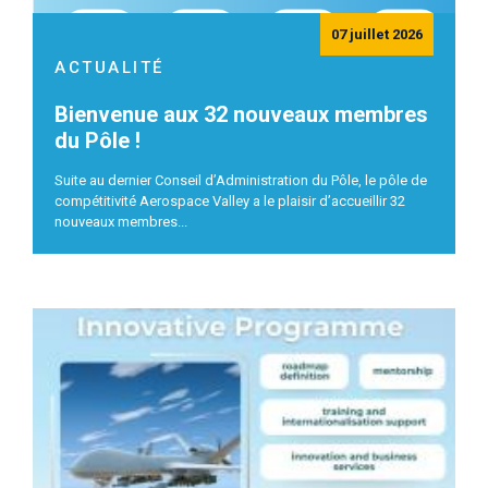
07 juillet 2026
ACTUALITÉ
Bienvenue aux 32 nouveaux membres
du Pôle !
Suite au dernier Conseil d’Administration du Pôle, le pôle de
compétitivité Aerospace Valley a le plaisir d’accueillir 32
nouveaux membres...