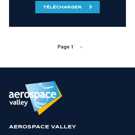
TÉLÉCHARGER
Pagination
Page 1
Page
››
suivante
AEROSPACE VALLEY