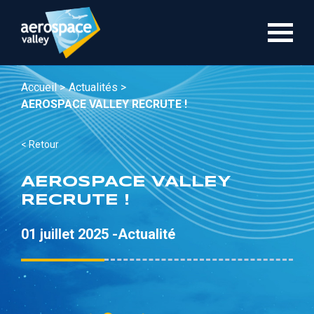
Aller
au
contenu
principal
Accueil >
Actualités >
AEROSPACE VALLEY RECRUTE !
< Retour
AEROSPACE VALLEY
RECRUTE !
01 juillet 2025 -
Actualité