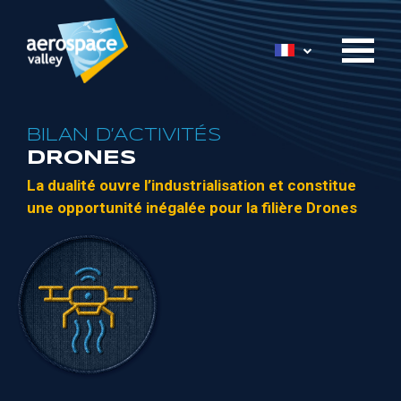
Aller
au
Lister les acti
contenu
principal
BILAN D’ACTIVITÉS
DRONES
L
a dualité
ouvre l’industrialisation
et
constitue
une opportunité inégalée
pour
la filière
Drones