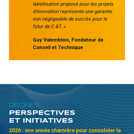
labellisation proposé
pour les projets
d’innovation re
présente une garantie
non négligeable de succès pour le
futur de C &T. »
Guy Valemblois, Fondateur de
Conseil et Technique
DRONES
PERSPECTIVES
ET INITIATIVES
2026 : une année charnière pour consolider la