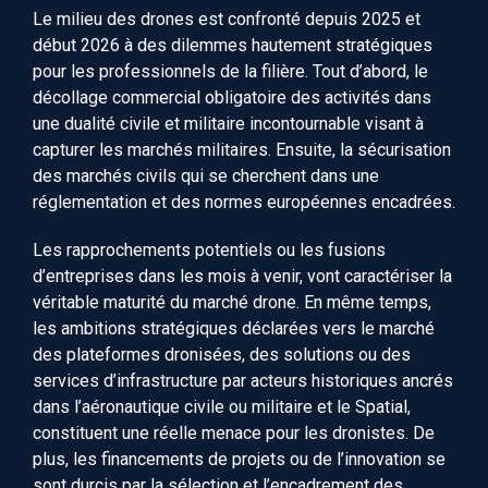
Le milieu des drones est confronté
depuis
2025 et
début
2026 à des dilemmes hautement stratégiques
pour les professionnels de la filière.
Tout d’abord, l
e
décollage commercial
obligatoire
de
s
activités dans
une dualité civile et militaire
incontournable
visant à
capturer les marchés militaires.
Ensuite, l
a sécurisation
des marchés civil
s qui se cherchent dans une
réglementation et des normes européennes encadrées
.
Les rapprochements potentiels ou les fusions
d’entreprises dans les mois à venir, vont caractériser la
véritable maturité du marché drone.
En même temps,
les ambitions stratégiques déclarées vers le marché
des plateformes dronisées, des solutions ou des
services d’infrastructure par acteurs historiques ancrés
dans l’aéronautique civile ou militaire et le Spatial,
constituent une réelle
menace
pour les dronistes.
De
plus, les financements de projets ou de l’innovation s
e
sont
durcis par
la
sélection et l’encadrement des