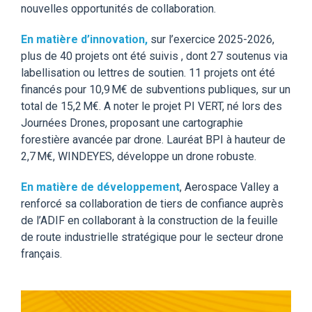
nouvelles opportunit
é
s de collaboration.
En matière
d’innovation,
sur l’exercice 2025
-
2026,
plus de
40
projets ont été suivis
, dont
27
soutenus via
labellisation ou lettres de soutien.
11 projets
ont été
financés pour
10,9
M€ de subventions publiques, sur un
total de
15,2
M€.
A noter
l
e projet PI VERT, né lors des
Journées Drones, propos
ant
une cartographie
forestière avancée par drone.
L
auréat BPI à hauteur de
2,7 M€,
WINDEYES,
développe un drone robuste
.
En matière de
développement
,
Aerospace
Valley a
renforcé
sa collaboration
de
tiers de confiance
auprès
de
l
’
ADIF
en collaborant
à la construction d
e la
feuille
de route industrielle stratégique pour le secteur drone
français.