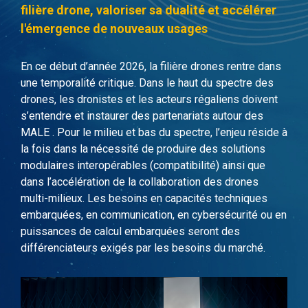
filière drone, valoriser sa dualité et accélérer
l'émergence de nouveaux usages
En ce début d’année
2026
,
la filière drone
s
rentre dans
une temporalité critique
. Dans le haut du spectre des
drones, les dronistes et les acteurs régaliens doivent
s’entendre et instaurer des partenariats
autour des
MALE
. Pour le milieu
et bas
du spectre,
l’e
njeu réside
à
la fois
dans la nécessit
é
de
pro
duire des solutions
modulaires interopérables
(compatibilité)
ainsi que
dans
l’
accélération de la collaboration des drones
multi-milieux.
Les besoins en
capacités techniques
embarquées,
en
communication,
en
cybersécurité ou
en
puissances de calcul embarquées seront des
différenciateurs exigés par les besoins du marché.