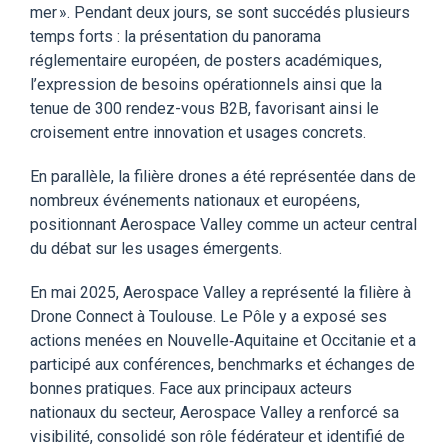
mer ». P
endant deux jours, se sont succédé
s
plusieurs
temps forts : la présentation du panorama
réglementaire européen, de posters académiques,
l’expression de besoins opérationnels
ainsi que
la
tenue de 300 rendez-vous B2B, favorisant ainsi le
croisement entre innovation et usages concrets.
En parallèle, la filière
drone
s
a été représentée dans
de
nombreux
événements nationaux et européens,
positionnant Aerospace Valley comme un acteur central
du débat sur les usages émergents.
En m
ai 2025,
Aerospace
Valley a représenté la filière à
Drone Connect à Toulouse.
L
e Pôle
y
a
exposé
ses
actions menées en Nouvelle
‑
Aquitaine et Occitanie et
a
particip
é
aux conf
é
rences, benchmarks et
é
changes de
bonnes pratiques. Face aux principaux acteurs
nationaux du secteur,
A
erospace Valley
a
renforc
é
sa
visibilit
é
, consolid
é
son r
ô
le f
é
d
é
rateur et identifi
é
de