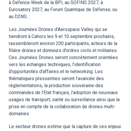
à
Defence Week de la BPI,
au
SOFINS 2027,
à
Eurosatory 2027,
au
Forum Quantique de Défense,
ou
au
D2
NS...
Les Journées Drones d’Aerospace Valley qui se
tiendront à Cahors les 9 et 10 septembre prochains,
rassembleront
environ 200 participants, acteurs de la
filière drones et donneurs d’ordres civils et militaires.
C
es Journées Drones s
er
ont concrètement orientées
vers les échanges techniques, l’identification
d’opportunités d’affaires et le networking.
Les
thématiques pressenties seront l’avancée des
réglementations, la production souveraine des
commandes de l’Etat français, l’adoption de
nouveaux
usages
de transport, santé ou surveillance
ainsi que la
prise en compte de la collaboration de drones multi-
domaines.
Le secteur drone
s
estime que la capture de ces
enjeux