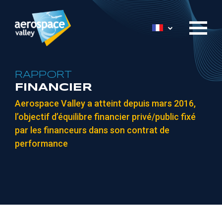
Aller
au
Lister les acti
contenu
principal
RAPPORT
FINANCIER
Aerospace Valley a atteint depuis mars 2016,
l’objectif d’équilibre financier privé/public fixé
par les financeurs dans son contrat de
performance