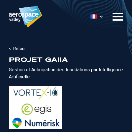
Aller
au
Lister les acti
contenu
principal
Retour
PROJET GAIIA
Gestion et Anticipation des Inondations par Intelligence
Artificielle