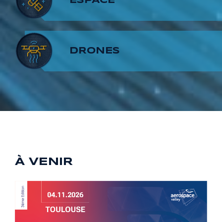
7
6
8
ESPACE
8
7
9
DRONES
9
8
9
À VENIR