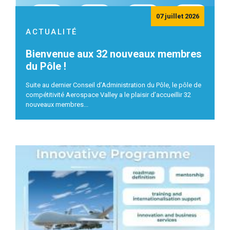
07 juillet 2026
ACTUALITÉ
Bienvenue aux 32 nouveaux membres
du Pôle !
Suite au dernier Conseil d’Administration du Pôle, le pôle de
compétitivité Aerospace Valley a le plaisir d’accueillir 32
nouveaux membres...