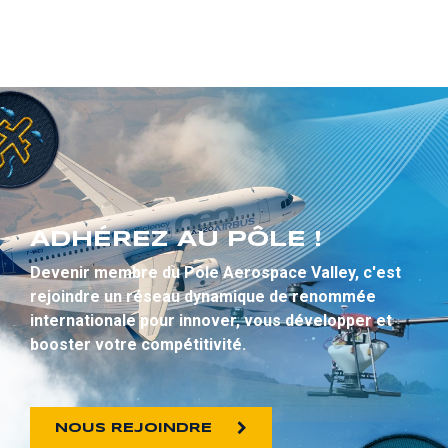
ADHÉREZ AU PÔLE !
Devenir membre du Pôle Aerospace Valley, c'est
rejoindre un réseau dynamique de renommée
internationale pour innover, vous développer et
booster votre compétitivité.
NOUS REJOINDRE