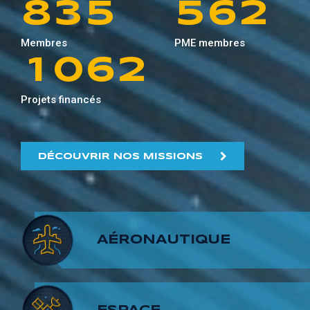
8
3
5
5
6
2
0
9
5
1
Membres
PME membres
9
4
6
6
7
3
1
0
6
2
5
7
7
8
4
Projets financés
2
1
7
3
6
8
8
9
5
3
2
8
4
DÉCOUVRIR NOS MISSIONS
7
9
9
6
4
3
9
5
8
7
5
4
6
AÉRONAUTIQUE
9
8
6
5
7
9