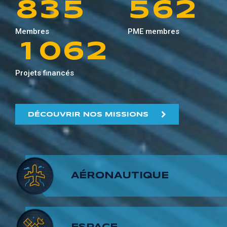
8
3
5
5
6
2
0
9
5
1
Membres
PME membres
9
4
6
6
7
3
1
0
6
2
5
7
7
8
4
Projets financés
2
1
7
3
6
8
8
9
5
3
2
8
4
DÉCOUVRIR NOS MISSIONS
7
9
9
6
4
3
9
5
8
7
5
4
6
AÉRONAUTIQUE
9
8
6
5
7
9