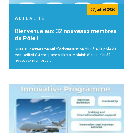
07 juillet 2026
ACTUALITÉ
Bienvenue aux 32 nouveaux membres
du Pôle !
Suite au dernier Conseil d’Administration du Pôle, le pôle de
compétitivité Aerospace Valley a le plaisir d’accueillir 32
nouveaux membres...