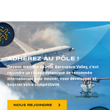
ADHÉREZ AU PÔLE !
Devenir membre du Pôle Aerospace Valley, c'est
rejoindre un réseau dynamique de renommée
internationale pour innover, vous développer et
booster votre compétitivité.
NOUS REJOINDRE