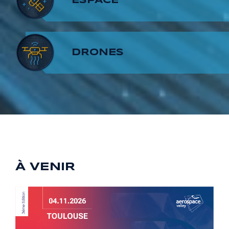
7
6
8
ESPACE
8
7
9
DRONES
9
8
9
À VENIR