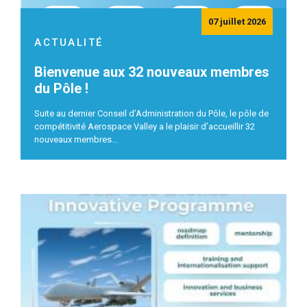
07 juillet 2026
ACTUALITÉ
Bienvenue aux 32 nouveaux membres
du Pôle !
Suite au dernier Conseil d’Administration du Pôle, le pôle de
compétitivité Aerospace Valley a le plaisir d’accueillir 32
nouveaux membres...