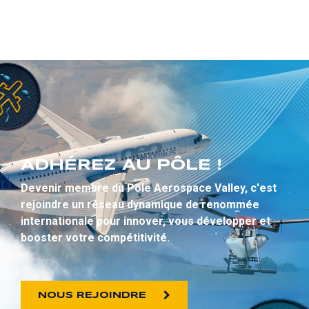
ADHÉREZ AU PÔLE !
Devenir membre du Pôle Aerospace Valley, c'est
rejoindre un réseau dynamique de renommée
internationale pour innover, vous développer et
booster votre compétitivité.
NOUS REJOINDRE