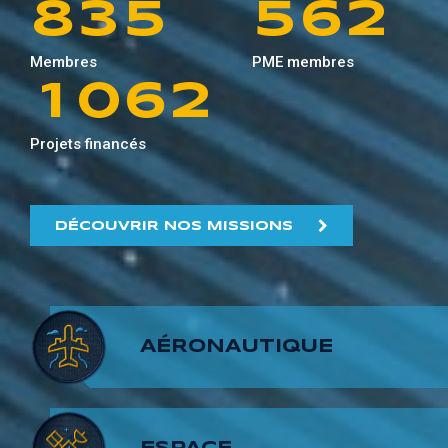
8
3
5
5
6
2
0
9
5
1
Membres
PME membres
9
4
6
6
7
3
1
0
6
2
5
7
7
8
4
Projets financés
2
1
7
3
6
8
8
9
5
3
2
8
4
DÉCOUVRIR NOS MISSIONS
7
9
9
6
4
3
9
5
8
7
5
4
6
AÉRONAUTIQUE
9
8
6
5
7
9