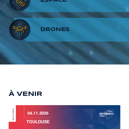
7
6
8
ESPACE
8
7
9
DRONES
9
8
9
À VENIR