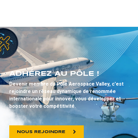
ADHÉREZ AU PÔLE !
Devenir membre du Pôle Aerospace Valley, c'est
rejoindre un réseau dynamique de renommée
internationale pour innover, vous développer et
booster votre compétitivité.
NOUS REJOINDRE