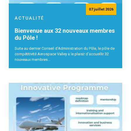
07 juillet 2026
ACTUALITÉ
Bienvenue aux 32 nouveaux membres
du Pôle !
Suite au dernier Conseil d’Administration du Pôle, le pôle de
compétitivité Aerospace Valley a le plaisir d’accueillir 32
nouveaux membres...