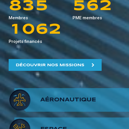
8
3
5
5
6
2
0
9
5
1
Membres
PME membres
9
4
6
6
7
3
1
0
6
2
5
7
7
8
4
Projets financés
2
1
7
3
6
8
8
9
5
3
2
8
4
DÉCOUVRIR NOS MISSIONS
7
9
9
6
4
3
9
5
8
7
5
4
6
AÉRONAUTIQUE
9
8
6
5
7
9