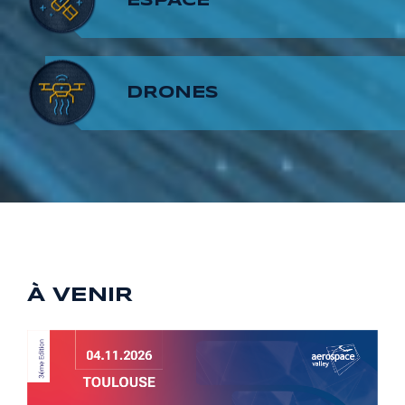
7
6
8
ESPACE
8
7
9
DRONES
9
8
9
À VENIR