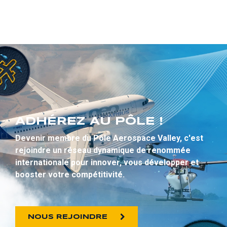
ADHÉREZ AU PÔLE !
Devenir membre du Pôle Aerospace Valley, c'est
rejoindre un réseau dynamique de renommée
internationale pour innover, vous développer et
booster votre compétitivité.
NOUS REJOINDRE