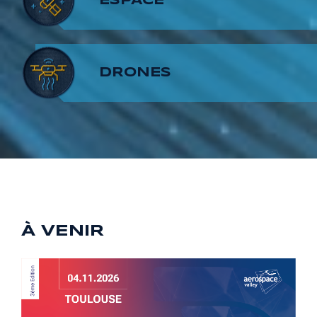
7
6
8
ESPACE
8
7
9
DRONES
9
8
9
À VENIR