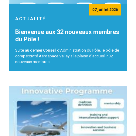
07 juillet 2026
ACTUALITÉ
Bienvenue aux 32 nouveaux membres
du Pôle !
Suite au dernier Conseil d’Administration du Pôle, le pôle de
compétitivité Aerospace Valley a le plaisir d’accueillir 32
nouveaux membres...