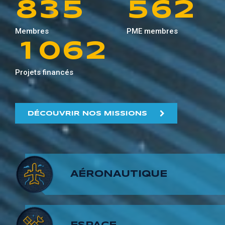
8
3
5
5
6
2
0
9
5
1
Membres
PME membres
9
4
6
6
7
3
1
0
6
2
5
7
7
8
4
Projets financés
2
1
7
3
6
8
8
9
5
3
2
8
4
DÉCOUVRIR NOS MISSIONS
7
9
9
6
4
3
9
5
8
7
5
4
6
AÉRONAUTIQUE
9
8
6
5
7
9