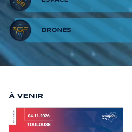
7
6
8
ESPACE
8
7
9
DRONES
9
8
9
À VENIR