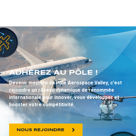
ADHÉREZ AU PÔLE !
Devenir membre du Pôle Aerospace Valley, c'est
rejoindre un réseau dynamique de renommée
internationale pour innover, vous développer et
booster votre compétitivité.
NOUS REJOINDRE