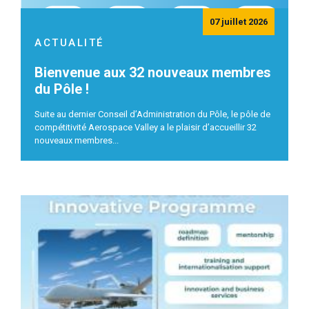
07 juillet 2026
ACTUALITÉ
Bienvenue aux 32 nouveaux membres
du Pôle !
Suite au dernier Conseil d’Administration du Pôle, le pôle de
compétitivité Aerospace Valley a le plaisir d’accueillir 32
nouveaux membres...