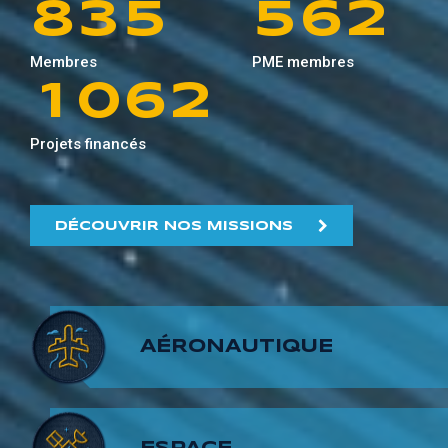
8
3
5
5
6
2
0
9
5
1
Membres
PME membres
9
4
6
6
7
3
1
0
6
2
5
7
7
8
4
Projets financés
2
1
7
3
6
8
8
9
5
3
2
8
4
DÉCOUVRIR NOS MISSIONS
7
9
9
6
4
3
9
5
8
7
5
4
6
AÉRONAUTIQUE
9
8
6
5
7
9