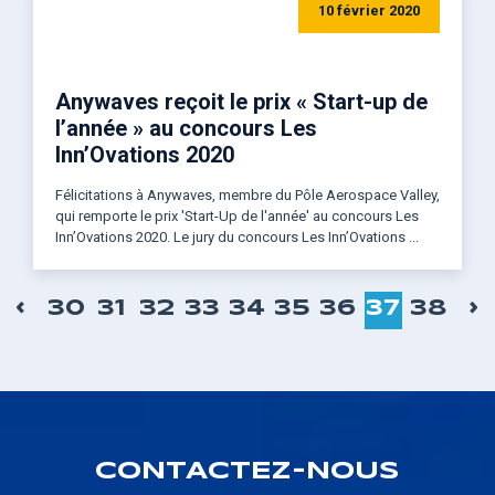
10 février 2020
Anywaves reçoit le prix « Start-up de
l’année » au concours Les
Inn’Ovations 2020
Félicitations à Anywaves, membre du Pôle Aerospace Valley,
qui remporte le prix 'Start-Up de l'année' au concours Les
Inn’Ovations 2020. Le jury du concours Les Inn’Ovations ...
Pagination
PAGE
‹
P
›
PAGE
30
PAGE
31
PAGE
32
PAGE
33
PAGE
34
PAGE
35
PAGE
36
PAGE
37
PAGE
38
PRÉCÉDENTE
S
COURAN
CONTACTEZ-NOUS