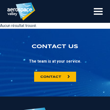
Skip
to
main
content
Aucun résultat trouvé.
CONTACT US
The team is at your service.
CONTACT