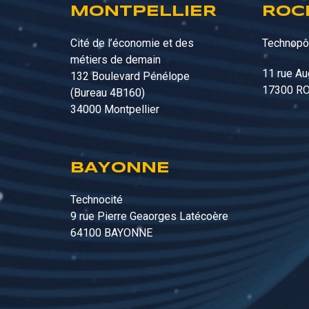
MONTPELLIER
ROC
Cité de l’économie et des
Technopôl
métiers de demain
11 rue Au
132 Boulevard Pénélope
17300 R
(Bureau
4B160
)
34000 Montpellier
BAYONNE
Technocité
9 rue Pierre Geaorges Latécoère
64100 BAYONNE