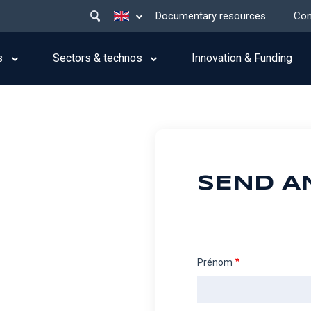
Main
List additional actions
Documentary resources
Con
menu
top
s
Sectors & technos
Innovation & Funding
SEND A
Prénom