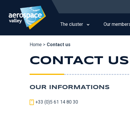
Skip
to
Main
main
navigation
content
The cluster
Our member
Home >
Contact us
CONTACT US
OUR INFORMATIONS
+33 (0)5 61 14 80 30