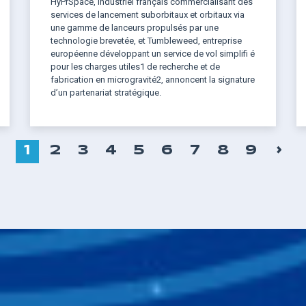
HyPrSpace, industriel français commercialisant des
services de lancement suborbitaux et orbitaux via
une gamme de lanceurs propulsés par une
technologie brevetée, et Tumbleweed, entreprise
européenne développant un service de vol simplifi é
pour les charges utiles1 de recherche et de
fabrication en microgravité2, annoncent la signature
d’un partenariat stratégique.
P
›
PAGE
1
PAGE
2
PAGE
3
PAGE
4
PAGE
5
PAGE
6
PAGE
7
PAGE
8
PAGE
9
S
COURANTE