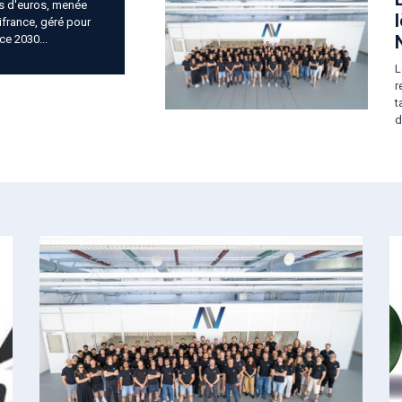
ns d'euros, menée
ifrance,
géré pour
ce 2030...
L
r
t
d