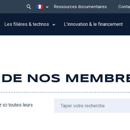
Main
Lister les actions supplémentaires
Ressources documentaires
Conta
menu
top
Les filières & technos
L'innovation & le financement
É DE NOS MEMBR
 ici toutes leurs