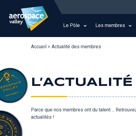
Aller
au
Main
contenu
navigation
principal
Le Pôle
Les membres
Accueil >
Actualité des membres
L’ACTUALIT
Parce que nos membres ont du talent ... Retrouvez
actualités !