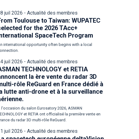
8 juil 2026 - Actualité des membres
From Toulouse to Taiwan: WUPATEC
selected for the 2026 TAcc+
International SpaceTech Program
n international opportunity often begins with a local
onnection.
4 juil 2026 - Actualité des membres
ASMAN TECHNOLOGY et RETIA
annoncent la ère vente du radar 3D
multi-rôle ReGuard en France dédié à
la lutte anti-drone et à la surveillance
aérienne.
 l'occasion du salon Eurosatory 2026, ASMAN
ECHNOLOGY et RETIA ont officialisé la première vente en
rance du radar 3D multi-rôle ReGuard.
1 juil 2026 - Actualité des membres
La spacetech européenne deltaVision