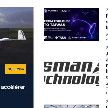
2
A
c
2
08 juil 2026
À
r accélérer
T
e
F
2