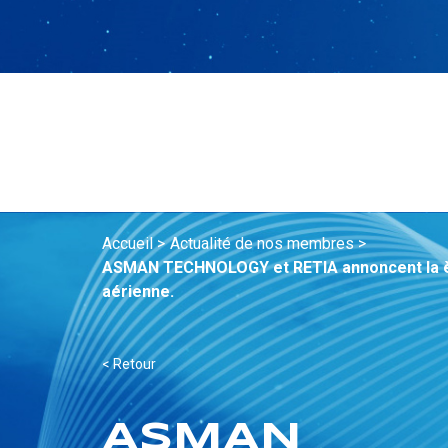
Accueil >
Actualité de nos membres >
ASMAN TECHNOLOGY et RETIA annoncent la ère v
aérienne.
< Retour
ASMAN