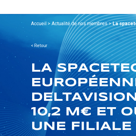
Accueil >
Actualité de nos membres >
La spacet
< Retour
LA SPACETE
EUROPÉENN
DELTAVISIO
10,2 M€ ET 
UNE FILIALE