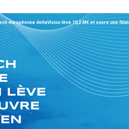
ech européenne deltaVision lève 10,2 M€ et ouvre une filia
CH
E
N LÈVE
OUVRE
 EN