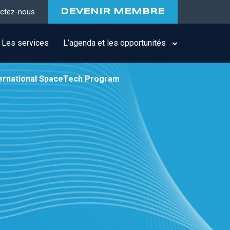
ctez-nous
DEVENIR MEMBRE
Les services
L’agenda et les opportunités
ternational SpaceTech Program