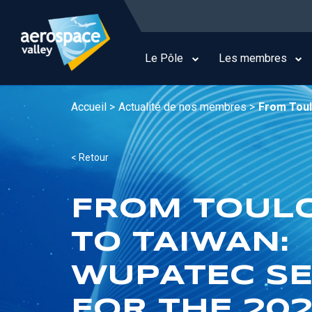
Aller
au
Main
contenu
navigation
principal
Le Pôle
Les membres
Accueil >
Actualité de nos membres >
From Toul
< Retour
FROM TOUL
TO TAIWAN:
WUPATEC S
FOR THE 20