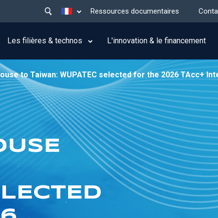
Main
Lister les actions supplémentaires
Ressources documentaires
Conta
menu
top
Les filières & technos
L'innovation & le financement
ouse to Taiwan: WUPATEC selected for the 2026 TAcc+ In
OUSE
ELECTED
26