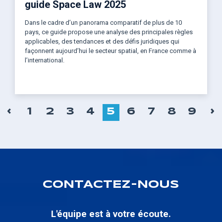
guide Space Law 2025
Dans le cadre d’un panorama comparatif de plus de 10
pays, ce guide propose une analyse des principales règles
applicables, des tendances et des défis juridiques qui
façonnent aujourd’hui le secteur spatial, en France comme à
l’international.
Pagination
PAGE
‹
P
›
PAGE
1
PAGE
2
PAGE
3
PAGE
4
PAGE
5
PAGE
6
PAGE
7
PAGE
8
PAG
9
PRÉCÉDENTE
S
COURANTE
CONTACTEZ-NOUS
L'équipe est à votre écoute.