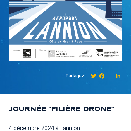
Twitter
Facebook
instagr
Link
Partagez:
JOURNÉE "FILIÈRE DRONE"
4 décembre 2024 à Lannion