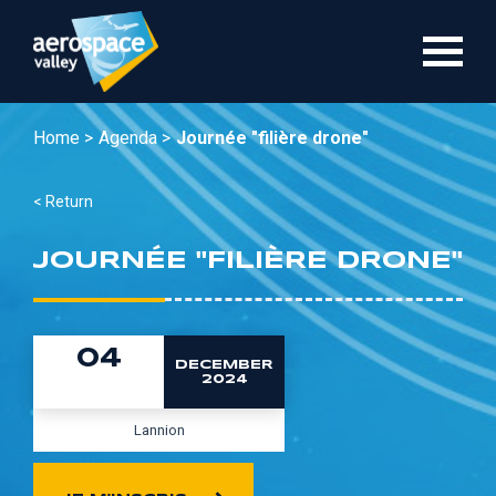
Skip
to
main
content
Home >
Agenda >
Journée "filière drone"
< Return
JOURNÉE "FILIÈRE DRONE"
04
DECEMBER
2024
Lannion