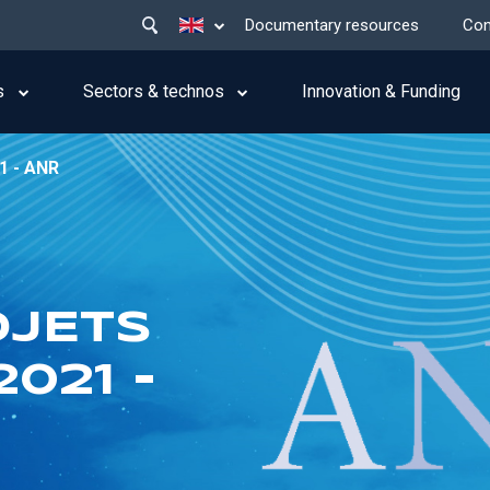
Main
List additional actions
Documentary resources
Con
menu
top
s
Sectors & technos
Innovation & Funding
1 - ANR
OJETS
021 -