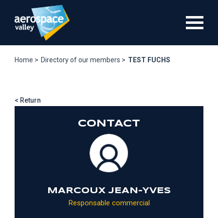
Skip
to
main
content
Home >
Directory of our members >
TEST FUCHS
< Return
CONTACT
MARCOUX JEAN-YVES
Responsable commercial