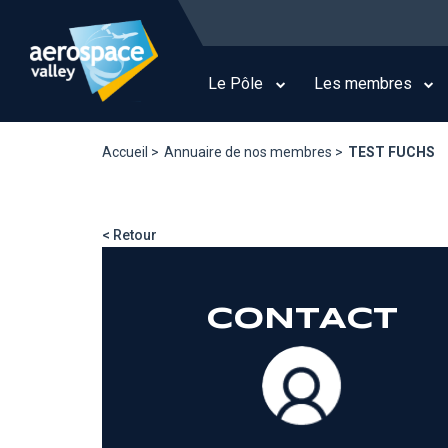
Aller
au
Main
contenu
navigation
principal
Le Pôle
Les membres
Accueil >
Annuaire de nos membres >
TEST FUCHS
< Retour
CONTACT