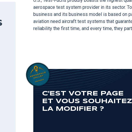
U.S., Test-Fuchs proudly boasts the highest qual
aerospace test system provider in its sector. T
business and its business model is based on pa
aviation need aircraft test systems that guarant
S
reliability the first time, and every time, they pa
C'EST VOTRE PAGE
ET VOUS SOUHAITE
LA MODIFIER ?