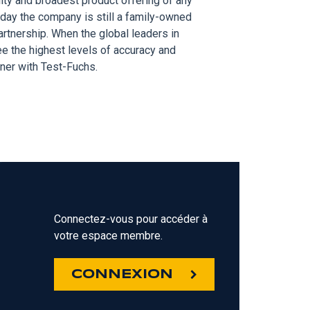
ity and broadest product offering of any
oday the company is still a family-owned
rtnership. When the global leaders in
ee the highest levels of accuracy and
rtner with Test-Fuchs.
Connectez-vous pour accéder à
votre espace membre.
Z
CONNEXION