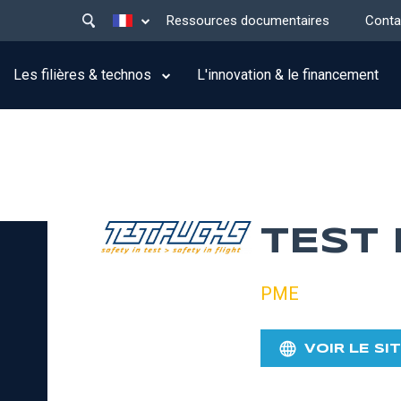
Main
Lister les actions supplémentaires
Ressources documentaires
Conta
menu
top
Les filières & technos
L'innovation & le financement
TEST
PME
VOIR LE SI