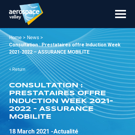
Skip
to
main
content
Home >
News >
Consultation : Prestataires offre Induction Week
2021-2022 – ASSURANCE MOBILITE
< Return
CONSULTATION :
PRESTATAIRES OFFRE
INDUCTION WEEK 2021-
2022 – ASSURANCE
MOBILITE
18 March 2021 -
Actualité