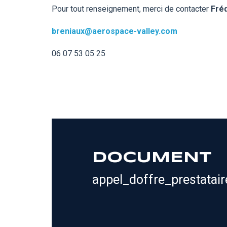
Pour tout renseignement, merci de contacter
Fré
breniaux@aerospace-valley.com
06 07 53 05 25
DOCUMENT
appel_doffre_prestatai