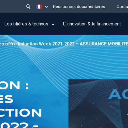
Main
Lister les actions supplémentaires
Ressources documentaires
Conta
menu
top
Les filières & technos
L'innovation & le financement
ires offre Induction Week 2021-2022 – ASSURANCE MOBILIT
ON :
ES
CTION
022 –