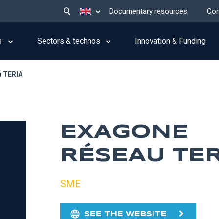
Main
List additional actions
Documentary resources
Con
menu
top
s
Sectors & technos
Innovation & Funding
 TERIA
EXAGONE
RÉSEAU TER
SME
SEE THE WEBSITE