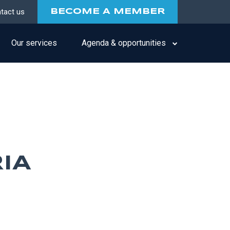
tact us
BECOME A MEMBER
Our services
Agenda & opportunities
IA