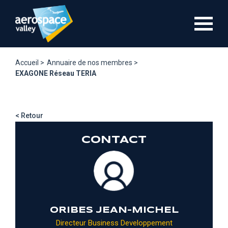
Aller
au
contenu
principal
Accueil >
Annuaire de nos membres >
EXAGONE Réseau TERIA
< Retour
CONTACT
ORIBES JEAN-MICHEL
Directeur Business Developpement