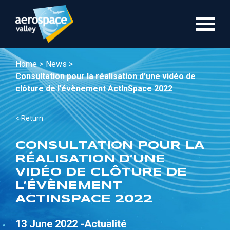
Skip
to
main
content
Home >
News >
Consultation pour la réalisation d’une vidéo de
clôture de l’évènement ActInSpace 2022
< Return
CONSULTATION POUR LA
RÉALISATION D’UNE
VIDÉO DE CLÔTURE DE
L’ÉVÈNEMENT
ACTINSPACE 2022
13 June 2022 -
Actualité