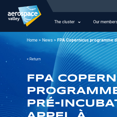
Skip
to
Main
main
navigation
content
The cluster
Our member
Home >
News >
FPA Copernicus programme de 
< Return
FPA COPERN
PROGRAMME
PRÉ-INCUBAT
APPEL À