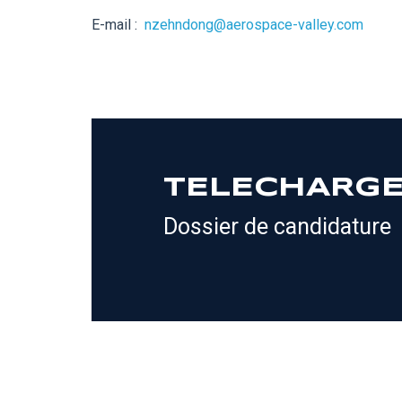
E-mail :
nzehndong@aerospace-valley.com
TELECHARG
Dossier de candidature