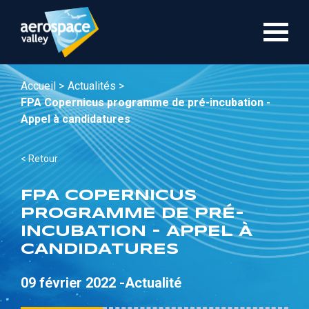
Aller
au
contenu
principal
Accueil >
Actualités >
FPA Copernicus programme de pré-incubation -
Appel à candidatures
< Retour
FPA COPERNICUS
PROGRAMME DE PRÉ-
INCUBATION - APPEL À
CANDIDATURES
09 février 2022 -
Actualité