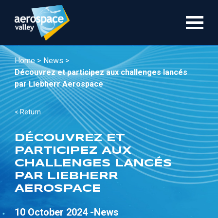
Skip
to
main
content
Home >
News >
Découvrez et participez aux challenges lancés
par Liebherr Aerospace
< Return
DÉCOUVREZ ET
PARTICIPEZ AUX
CHALLENGES LANCÉS
PAR LIEBHERR
AEROSPACE
10 October 2024 -
News