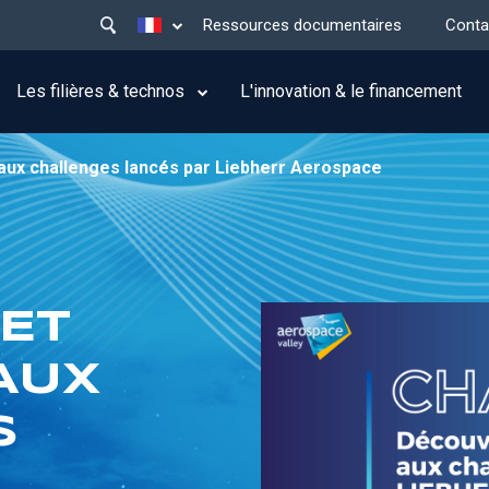
Main
Lister les actions supplémentaires
Ressources documentaires
Conta
menu
top
Les filières & technos
L'innovation & le financement
aux challenges lancés par Liebherr Aerospace
ET
AUX
S