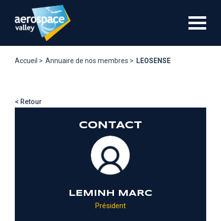
Aller
au
contenu
principal
Accueil >
Annuaire de nos membres >
LEOSENSE
< Retour
CONTACT
LEMINH MARC
Président