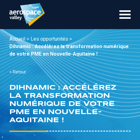
Aller
au
contenu
principal
Accueil >
Les opportunités >
Dihnamic : Accélérez la transformation numérique
de votre PME en Nouvelle-Aquitaine !
< Retour
DIHNAMIC : ACCÉLÉREZ
LA TRANSFORMATION
NUMÉRIQUE DE VOTRE
PME EN NOUVELLE-
AQUITAINE !