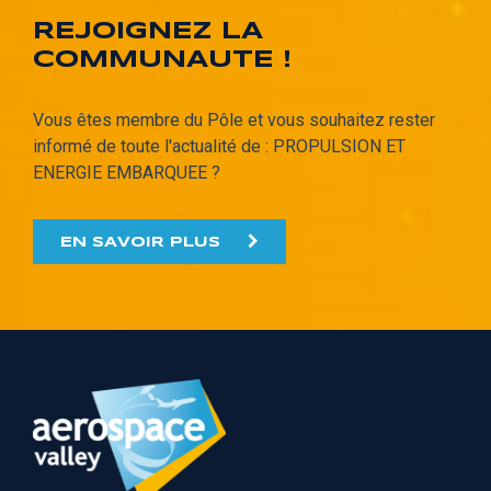
REJOIGNEZ LA
COMMUNAUTE !
Vous êtes membre du Pôle et vous souhaitez rester
informé de toute l'actualité de : PROPULSION ET
ENERGIE EMBARQUEE ?
EN SAVOIR PLUS