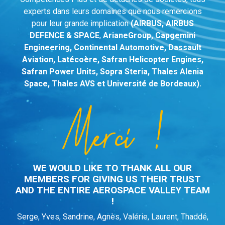
experts dans leurs domaines que nous remercions
pour leur grande implication
(
AIRBUS
,
AIRBUS
DEFENCE & SPACE
,
ArianeGroup, Capgemini
Engineering, Continental Automotive, Dassault
Aviation, Latécoère, Safran Helicopter Engines,
Safran Power Units, Sopra Steria, Thales Alenia
Space, Thales AVS et Université de Bordeaux
).
WE WOULD LIKE TO THANK ALL OUR
MEMBERS FOR GIVING US THEIR TRUST
AND THE ENTIRE AEROSPACE VALLEY TEAM
!
Serge, Yves, Sandrine, Agnès, Valérie, Laurent, Thaddé,