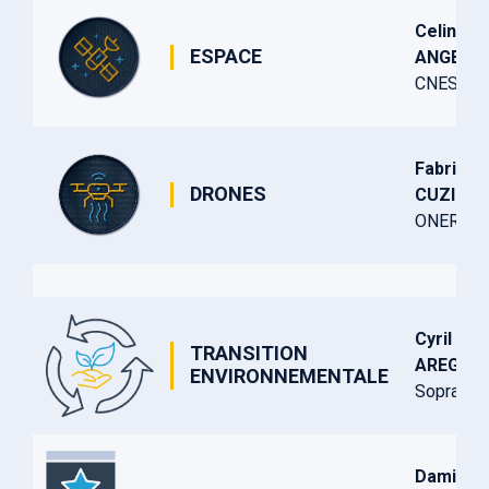
Celine
ESPACE
ANGELEL
CNES
Fabrice
DRONES
CUZIEUX
ONERA
Cyril
TRANSITION
AREGAY
ENVIRONNEMENTALE
Sopra Ste
Damien