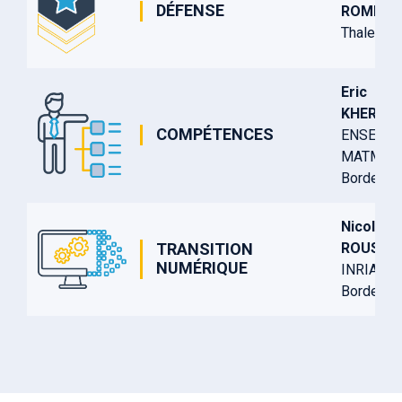
DÉFENSE
ROMEGO
Thales D
Eric
KHERHE
COMPÉTENCES
ENSEIRB
MATMEC
Bordeaux
Nicolas
ROUSSE
TRANSITION
NUMÉRIQUE
INRIA
Bordeaux