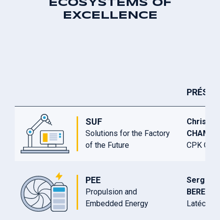
ECOSYSTEMS OF
EXCELLENCE
PRÉSID
SUF
Christop
Solutions for the Factory
CHAMBR
of the Future
CPK Cons
PEE
Serge
Propulsion and
BERENG
Embedded Energy
Latécoèr