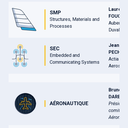
Laurent
SMP
FOUCHE
Structures, Materials and
Aubert et
Processes
Duval
Jean-Lou
SEC
PECH
Embedded and
Actia
Communicating Systems
Aerospac
Bruno
DARBOU
AÉRONAUTIQUE
Président
comité
Aéronaut