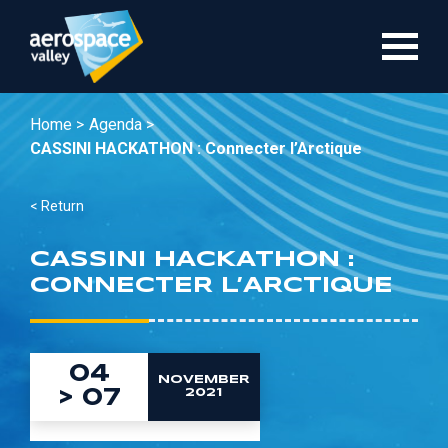
Skip
to
main
content
Home >
Agenda >
CASSINI HACKATHON : Connecter l’Arctique
< Return
CASSINI HACKATHON :
CONNECTER L’ARCTIQUE
04
NOVEMBER
>
07
2021