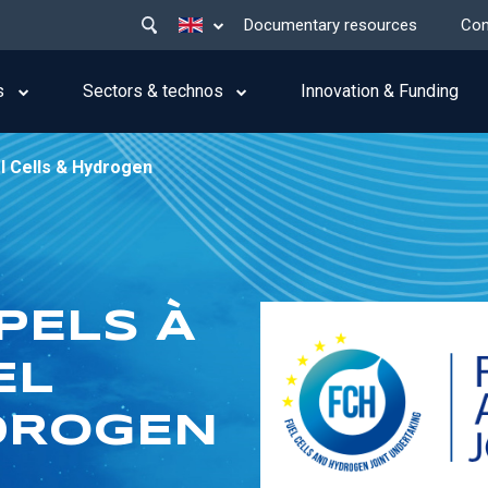
Main
List additional actions
Documentary resources
Con
menu
top
s
Sectors & technos
Innovation & Funding
l Cells & Hydrogen
PELS À
EL
DROGEN