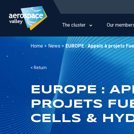
Skip
to
Main
main
navigation
content
The cluster
Our member
Home >
News >
EUROPE : Appels à projets Fue
< Return
EUROPE : AP
PROJETS FU
CELLS & HY