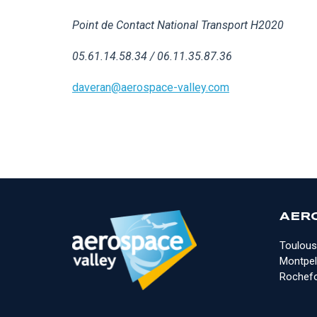
Point de Contact National Transport H2020
05.61.14.58.34 / 06.11.35.87.36
daveran@aerospace-valley.com
AER
Toulous
Montpell
Rochefo