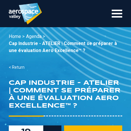
Skip
to
main
content
Home >
Agenda >
Cap Industrie - ATELIER | Comment se préparer à
une évaluation Aero Excellence™ ?
< Return
CAP INDUSTRIE - ATELIER
| COMMENT SE PRÉPARER
À UNE ÉVALUATION AERO
EXCELLENCE™ ?