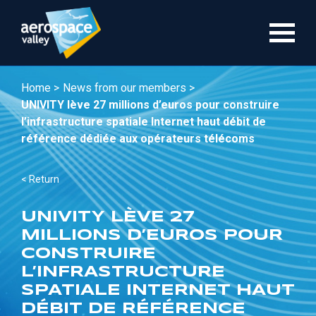
Skip
to
main
content
Home >
News from our members >
UNIVITY lève 27 millions d’euros pour construire
l’infrastructure spatiale Internet haut débit de
référence dédiée aux opérateurs télécoms
< Return
UNIVITY LÈVE 27
MILLIONS D’EUROS POUR
CONSTRUIRE
L’INFRASTRUCTURE
SPATIALE INTERNET HAUT
DÉBIT DE RÉFÉRENCE