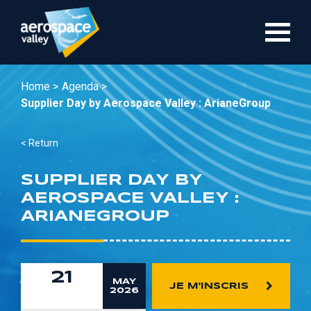
Skip
to
main
content
Home >
Agenda >
Supplier Day by Aerospace Valley : ArianeGroup
< Return
SUPPLIER DAY BY
AEROSPACE VALLEY :
ARIANEGROUP
21
MAY
JE M'INSCRIS
2026