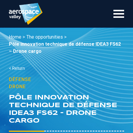
Skip
to
main
content
Home >
The opportunities >
Pôle innovation technique de défense IDEA3 FS62
– Drone cargo
< Return
DÉFENSE
DRONE
PÔLE INNOVATION
TECHNIQUE DE DÉFENSE
IDEA3 FS62 – DRONE
CARGO