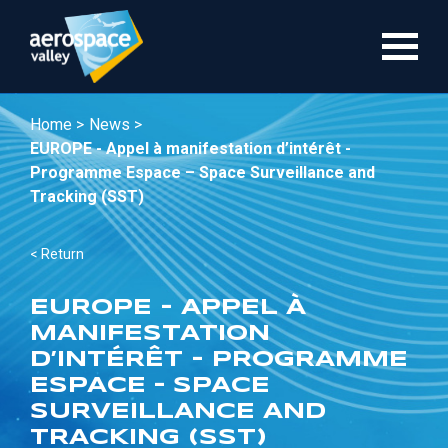
Skip
to
main
content
Home >
News >
EUROPE - Appel à manifestation d’intérêt -
Programme Espace – Space Surveillance and
Tracking (SST)
< Return
EUROPE - APPEL À
MANIFESTATION
D’INTÉRÊT - PROGRAMME
ESPACE – SPACE
SURVEILLANCE AND
TRACKING (SST)