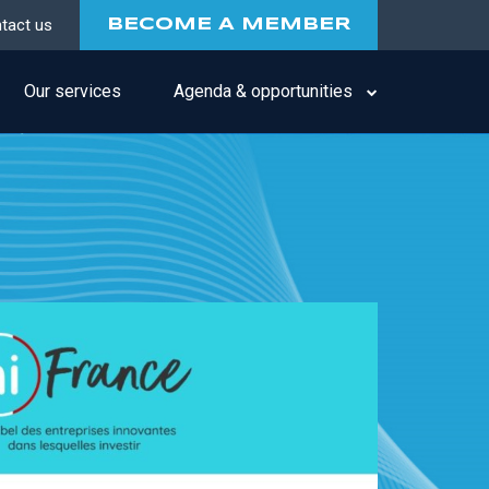
tact us
BECOME A MEMBER
Our services
Agenda & opportunities