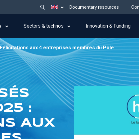
Main
List additional actions
Documentary resources
Con
menu
top
s
Sectors & technos
Innovation & Funding
: Félicitations aux 4 entreprises membres du Pôle
ISÉS
25 :
NS AUX
SES