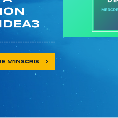
ION
’IDEA3
JE M'INSCRIS