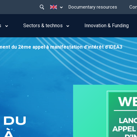
Main
List additional actions
Documentary resources
Con
menu
top
s
Sectors & technos
Innovation & Funding
ent du 2ème appel à manifestation d’intérêt d’IDEA3
 DU
 À