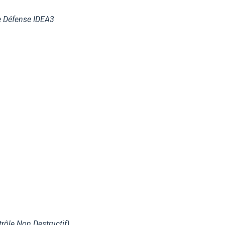
e Défense IDEA3
rôle Non Destructif)