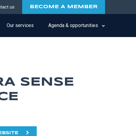
tact us
BECOME A MEMBER
Our services
Agenda & opportunities
RA SENSE
CE
EBSITE