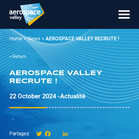
Skip
to
main
content
Home >
News >
AEROSPACE VALLEY RECRUTE !
< Return
AEROSPACE VALLEY
RECRUTE !
22 October 2024 -
Actualité
Twitter
Facebook
instagram
LinkedIn
Partagez: