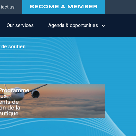
tact us
BECOME A MEMBER
Our services
Agenda & opportunities
 de soutien.