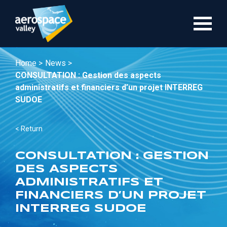
Skip
to
main
content
Home >
News >
CONSULTATION : Gestion des aspects
administratifs et financiers d’un projet INTERREG
SUDOE
< Return
CONSULTATION : GESTION
DES ASPECTS
ADMINISTRATIFS ET
FINANCIERS D’UN PROJET
INTERREG SUDOE