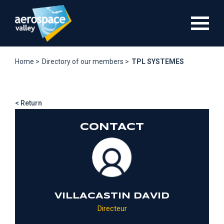
Skip
to
main
content
Home >
Directory of our members >
TPL SYSTEMES
< Return
CONTACT
VILLACASTIN DAVID
Directeur